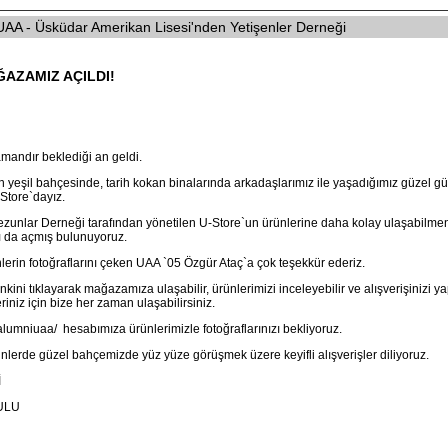
A - Üsküdar Amerikan Lisesi'nden Yetişenler Derneği
AZAMIZ AÇILDI!
andır beklediği an geldi.
 yeşil bahçesinde, tarih kokan binalarında arkadaşlarımız ile yaşadığımız güzel gü
-Store`dayız.
zunlar Derneği tarafından yönetilen U-Store`un ürünlerine daha kolay ulaşabilmen
zı da açmış bulunuyoruz.
rin fotoğraflarını çeken UAA `05 Özgür Ataç`a çok teşekkür ederiz.
nkini tıklayarak mağazamıza ulaşabilir, ürünlerimizi inceleyebilir ve alışverişinizi y
eriniz için bize her zaman ulaşabilirsiniz.
alumniuaa/
hesabımıza ürünlerimizle fotoğraflarınızı bekliyoruz.
nlerde güzel bahçemizde yüz yüze görüşmek üzere keyifli alışverişler diliyoruz.
İ
ULU