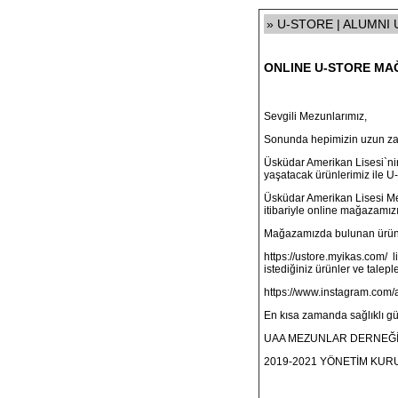
» U-STORE | ALUMNI UA
ONLINE U-STORE MAĞ
Sevgili Mezunlarımız,
Sonunda hepimizin uzun zam
Üsküdar Amerikan Lisesi`nin
yaşatacak ürünlerimiz ile U
Üsküdar Amerikan Lisesi Me
itibariyle online mağazamı
Mağazamızda bulunan ürünle
https://ustore.myikas.com/
li
istediğiniz ürünler ve talepl
https://www.instagram.com/
En kısa zamanda sağlıklı gü
UAA MEZUNLAR DERNEĞ
2019-2021 YÖNETİM KUR