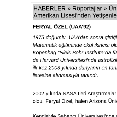
HABERLER » Röportajlar » Ünlü
Amerikan Lisesi'nden Yetişenle
FERYAL ÖZEL (UAA’92)
1975 doğumlu. ÜAA’dan sonra gittiği
Matematik eğitiminde okul ikincisi o
Kopenhag “Niels Bohr Institute”da fiz
da Harvard Üniversitesi’nde astrofi
ilk kez 2003 yılında dünyanın en tanın
listesine alınmasıyla tanındı.
2002 yılında NASA İleri Araştırmalar
oldu. Feryal Özel, halen Arizona Üni
Kendisiyle Sabancı Üniversitesi’nde ya