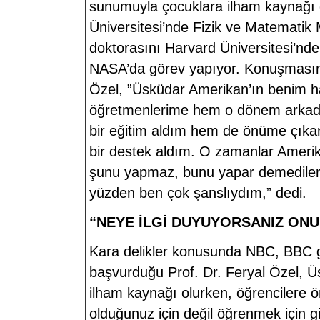
sunumuyla çocuklara ilham kaynağı
Üniversitesi’nde Fizik ve Matematik M
doktorasını Harvard Üniversitesi’nd
NASA’da görev yapıyor. Konuşmasın
Özel, ”Üsküdar Amerikan’ın benim h
öğretmenlerime hem o dönem arkada
bir eğitim aldım hem de önüme çıka
bir destek aldım. O zamanlar Amerika
şunu yapmaz, bunu yapar demediler. K
yüzden ben çok şanslıydım,” dedi.
“NEYE İLGİ DUYUYORSANIZ ONU 
Kara delikler konusunda NBC, BBC gi
başvurduğu Prof. Dr. Feryal Özel, Üs
ilham kaynağı olurken, öğrencilere ö
olduğunuz için değil öğrenmek için gi