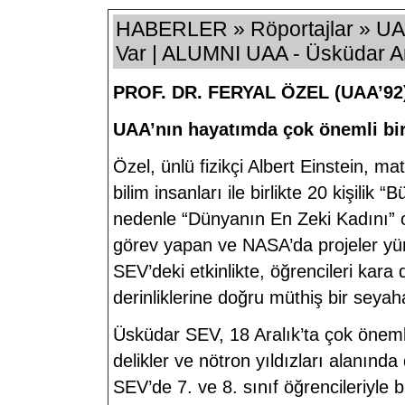
HABERLER » Röportajlar » UAA
Var | ALUMNI UAA - Üsküdar Am
PROF. DR. FERYAL ÖZEL (UAA’92
UAA’nın hayatımda çok önemli bir
Özel, ünlü fizikçi Albert Einstein, 
bilim insanları ile birlikte 20 kişilik “
nedenle “Dünyanın En Zeki Kadını” ol
görev yapan ve NASA’da projeler yürü
SEV’deki etkinlikte, öğrencileri kara
derinliklerine doğru müthiş bir seyah
Üsküdar SEV, 18 Aralık’ta çok önemli
delikler ve nötron yıldızları alanınd
SEV’de 7. ve 8. sınıf öğrencileriyle b