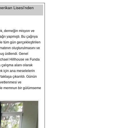
erikan Lisesi'nden
ek, derneğin misyon ve
ağrı yapmıştı. Bu çağrıya
e tüm gün gerçekleştirilen
ormatının oluşturulmasını ve
ş üstlendi. Genel
ichael Hillhouse ve Funda
a çalışma alanı olarak
ek için ana meselelerin
rtaklaşa çıkarıldı. Günün
vvetlenmesi ve
erde memnun bir gülümseme