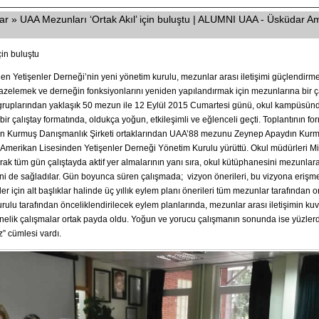
 » UAA Mezunları ‘Ortak Akıl’ için buluştu | ALUMNI UAA - Üsküdar Am
çin buluştu
n Yetişenler Derneği’nin yeni yönetim kurulu, mezunlar arası iletişimi güçlendirm
 tazelemek ve derneğin fonksiyonlarını yeniden yapılandırmak için mezunlarına bir ç
ş gruplarından yaklaşık 50 mezun ile 12 Eylül 2015 Cumartesi günü, okul kampüsünd
ı, bir çalıştay formatında, oldukça yoğun, etkileşimli ve eğlenceli geçti. Toplantının f
n Kurmuş Danışmanlık Şirketi ortaklarından UAA’88 mezunu Zeynep Apaydın Kurmu
Amerikan Lisesinden Yetişenler Derneği Yönetim Kurulu yürüttü. Okul müdürleri M
arak tüm gün çalıştayda aktif yer almalarının yanı sıra, okul kütüphanesini mezunlar
ni de sağladılar. Gün boyunca süren çalışmada; vizyon önerileri, bu vizyona erişm
r için alt başlıklar halinde üç yıllık eylem planı önerileri tüm mezunlar tarafından o
ulu tarafından önceliklendirilecek eylem planlarında, mezunlar arası iletişimin ku
elik çalışmalar ortak payda oldu. Yoğun ve yorucu çalışmanın sonunda ise yüzl
z” cümlesi vardı.