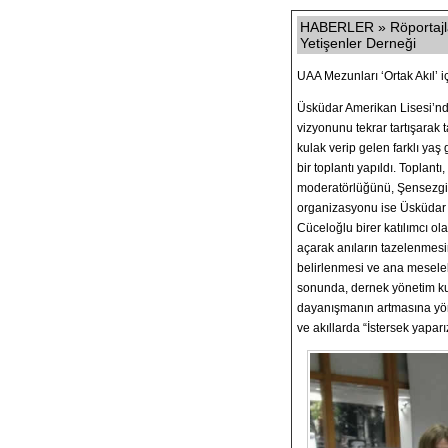
HABERLER » Röportajlar
Yetişenler Derneği
UAA Mezunları ‘Ortak Akıl’ i
Üsküdar Amerikan Lisesi’nde
vizyonunu tekrar tartışarak
kulak verip gelen farklı ya
bir toplantı yapıldı. Toplant
moderatörlüğünü, Şensezgi
organizasyonu ise Üsküdar 
Cüceloğlu birer katılımcı ol
açarak anıların tazelenmesi
belirlenmesi ve ana meselele
sonunda, dernek yönetim kur
dayanışmanın artmasına yön
ve akıllarda “İstersek yaparı